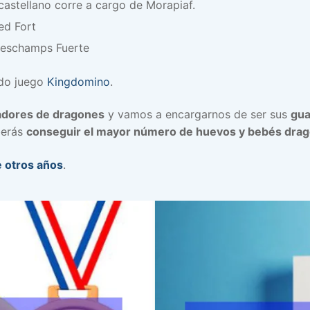
castellano corre a cargo de Morapiaf.
ied Fort
 Deschamps Fuerte
ido juego
Kingdomino
.
adores de dragones
y vamos a encargarnos de ser sus
gua
berás
conseguir el mayor número de huevos y bebés dra
e otros años
.