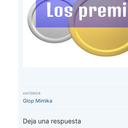
Navegación
ANTERIOR
Entrada
de
Glop Mimika
anterior:
entradas
Deja una respuesta