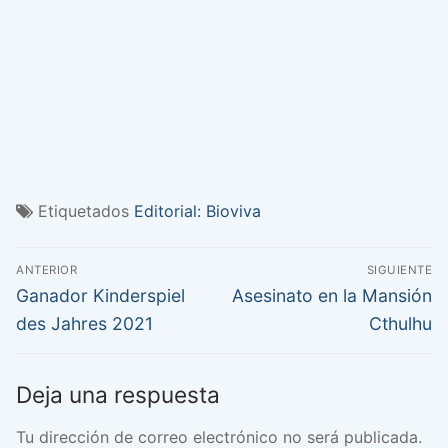
Etiquetados
Editorial: Bioviva
Navegación
ANTERIOR
SIGUIENTE
de
Entrada
Entrada
Ganador Kinderspiel
Asesinato en la Mansión
anterior:
siguiente:
entradas
des Jahres 2021
Cthulhu
Deja una respuesta
Tu dirección de correo electrónico no será publicada.