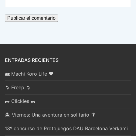
ENTRADAS RECIENTES
🏡 Machi Koro Life ❤️
🌀 Freep 🌀
🧱 Clickies 🧱
🏝️ Viernes: Una aventura en solitario 🌴
13º concurso de Protojuegos DAU Barcelona Verkami