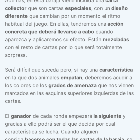
Además, en esta baraja viene incluida una
carta
collector
que son cartas
especiales
, con un
diseño
diferente
que cambian por un momento el ritmo
habitual del juego. En ellas, tendremos una
acción
concreta que deberá llevarse a cabo
cuando
aparezca y aplicaremos su efecto. Están
mezcladas
con el resto de cartas por lo que será totalmente
sorpresa.
Será difícil que suceda pero, si hay una
característica
en la que dos animales
empatan
, deberemos acudir a
los colores de los
grados de amenaza
que nos vienen
marcados en las esquinas superiores izquierdas de las
cartas.
El
ganador
de cada ronda empezará
la siguiente
y
gracias a ello podrá ser el que decida por cual
característica se lucha. Cuando alguien
consiga
hacerse con todas las cartas de la baraja
, se