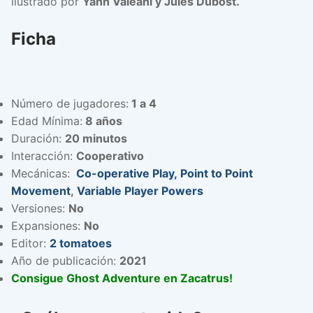
ilustrado por
Yann Valeani y Jules Dubost.
Ficha
Número de jugadores:
1 a 4
Edad Mínima:
8 años
Duración:
20 minutos
Interacción:
Cooperativo
Mecánicas:
Co-operative Play,
Point to Point
Movement
,
Variable Player Powers
Versiones:
No
Expansiones:
No
Editor:
2 tomatoes
Año de publicación:
2021
Consigue Ghost Adventure en Zacatrus!