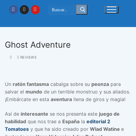
Ir
Buscar:
al
contenido
Ghost Adventure
REVIEWS
Un
ratón fantasma
cabalga sobre su
peonza
para
salvar el
mundo
de un terrible monstruo y sus aliados.
¡Embárcate en esta
aventura
llena de giros y magia!
Así de
interesante
se nos presenta este
juego de
habilidad
que nos trae a
España
la
editorial 2
Tomatoes
y que ha sido creado por
Wlad Watine
e