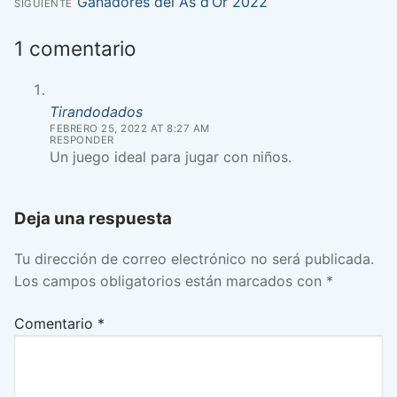
anterior:
Entrada
Ganadores del As d’Or 2022
SIGUIENTE
de
siguiente:
1 comentario
entradas
Tirandodados
FEBRERO 25, 2022 AT 8:27 AM
RESPONDER
Un juego ideal para jugar con niños.
Deja una respuesta
Tu dirección de correo electrónico no será publicada.
Los campos obligatorios están marcados con
*
Comentario
*