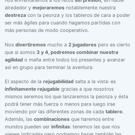
nos enfrentaremos a los retos
sin presión
, sin nadie
alrededor y
mejoraremos
notablemente nuestra
destreza
con la peonza y los tableros de cara a poder
ser más ágiles para cuando hagamos partidas con
más personas de modo cooperativo.
Nos
divertiremos
mucho a
2 jugadores
pero es cierto
que si somos
3 y 4, podremos combinar nuestra
agilidad
o maña entre todos los presentes y avanzar
así en grupo para terminar la aventura.
El aspecto de la
rejugabilidad
salta a la vista: es
infinitamente rejugable
gracias a que nosotros
mismos seremos los que lanzaremos la peonza y ésta
podrá tener más fuerza o menos para luego irse
moviendo por las diferentes zonas de cada
tablero
.
Además, las
combinaciones
que haremos entre
mundos pueden ser
infinitas
: tenemos las que nos
vienen indicadas pero podremos hacer también las