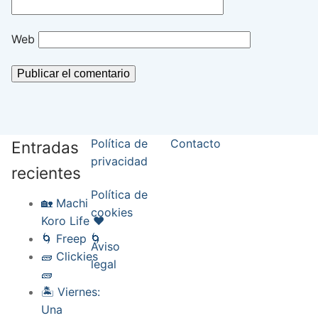
Web
Política de
Contacto
Entradas
privacidad
recientes
Política de
🏡 Machi
cookies
Koro Life ❤️
🌀 Freep 🌀
Aviso
🧱 Clickies
legal
🧱
🏝️ Viernes:
Una