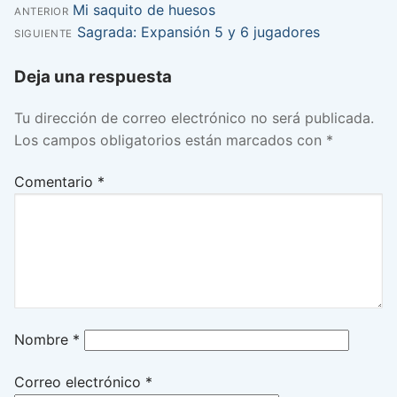
Entrada
Mi saquito de huesos
Navegación
ANTERIOR
anterior:
Entrada
Sagrada: Expansión 5 y 6 jugadores
SIGUIENTE
de
siguiente:
Deja una respuesta
entradas
Tu dirección de correo electrónico no será publicada.
Los campos obligatorios están marcados con
*
Comentario
*
Nombre
*
Correo electrónico
*