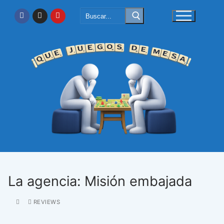
Ir
Buscar:
al
contenido
La agencia: Misión embajada
REVIEWS