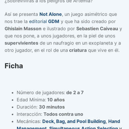
¿Sobrevivirás a los peligros de Artemia?
Así se presenta
Not Alone
, un juego asimétrico que
nos trae la
editorial
GDM
y que ha sido creado por
Ghislain Masson
e ilustrado por
Sebastien Caiveau
y
que nos pone, a unos jugadores, en la piel de unos
supervivientes
de un naufragio en un exoplaneta y a
otro jugador, en el rol de una
criatura
que vive en él.
Ficha
Número de jugadores:
de 2 a 7
Edad Mínima:
10 años
Duración:
30 minutos
Interacción:
Todos contra uno
Mecánicas:
Deck, Bag, and Pool Building
,
Hand
Management
,
Simultaneous Action Selection
y