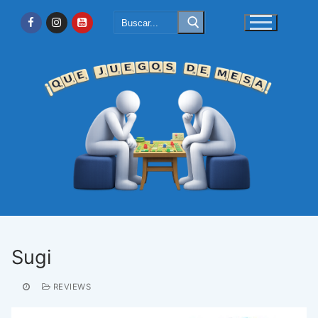
Ir
Buscar:
al
contenido
Sugi
REVIEWS