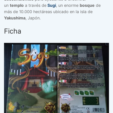
un
templo
a través de
Sugi
, un enorme
bosque
de
más de 10.000 hectáreas ubicado en la isla de
Yakushima
, Japón.
Ficha