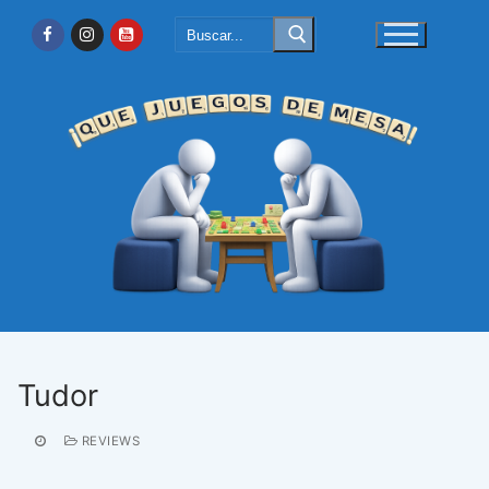
Ir
Buscar:
al
contenido
Tudor
REVIEWS