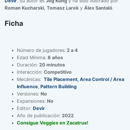
Devir
. Su autor es
Jog Kung
y ha sido ilustrado por
Roman Kucharski
,
Tomasz Larek
y
Álex Santaló
.
Ficha
Número de jugadores:
2 a 4
Edad Mínima:
8 años
Duración:
20 minutos
Interacción:
Competitivo
Mecánicas:
Tile Placement,
Area Control / Area
Influence
,
Pattern Building
Versiones:
No
Expansiones:
No
Editor:
Devir
Año de publicación:
2022
Consigue Veggies en Zacatrus!