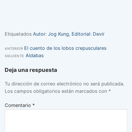
Etiquetados
Autor: Jog Kung
,
Editorial: Devir
Entrada
El cuento de los lobos crepusculares
Navegación
ANTERIOR
anterior:
Entrada
Aldabas
SIGUIENTE
de
siguiente:
Deja una respuesta
entradas
Tu dirección de correo electrónico no será publicada.
Los campos obligatorios están marcados con
*
Comentario
*