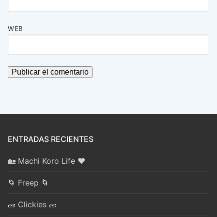
WEB
ENTRADAS RECIENTES
🏡 Machi Koro Life ❤️
🌀 Freep 🌀
🧱 Clickies 🧱