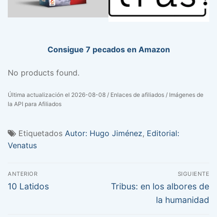
Consigue 7 pecados en Amazon
No products found.
Última actualización el 2026-08-08 / Enlaces de afiliados / Imágenes de
la API para Afiliados
Etiquetados
Autor: Hugo Jiménez
,
Editorial:
Venatus
Navegación
ANTERIOR
SIGUIENTE
de
Entrada
Entrada
10 Latidos
Tribus: en los albores de
anterior:
siguiente:
entradas
la humanidad