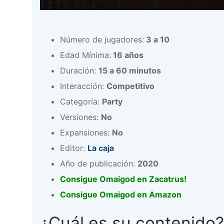
Número de jugadores:
3 a 10
Edad Mínima:
16 años
Duración:
15 a 60 minutos
Interacción:
Competitivo
Categoría:
Party
Versiones:
No
Expansiones:
No
Editor:
La caja
Año de publicación:
2020
Consigue Omaigod en Zacatrus!
Consigue Omaigod en Amazon
¿Cuál es su contenido?