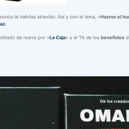
unca te habrías atrevido. Así y con el lema, «
Hazme el h
fac
.
editado de nuevo por «
La Caja
» y el 1% de los
beneficios
de