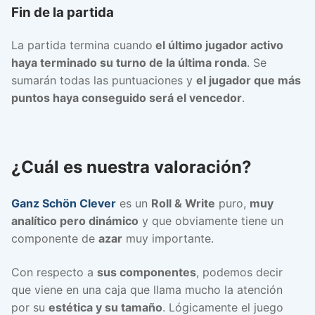
Fin de la partida
La partida termina cuando
el último jugador activo
haya terminado su turno de la última ronda
. Se
sumarán todas las puntuaciones y
el jugador que más
puntos haya conseguido será el vencedor
.
¿Cuál es nuestra valoración?
Ganz Schön Clever
es un
Roll & Write
puro,
muy
analítico pero dinámico
y que obviamente tiene un
componente de
azar
muy importante.
Con respecto a
sus componentes
, podemos decir
que viene en una caja que llama mucho la atención
por su
estética y su tamaño
. Lógicamente el juego