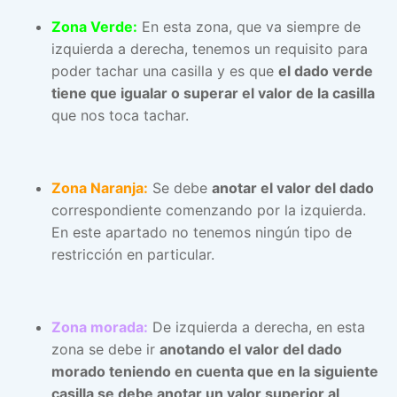
Zona Verde:
En esta zona, que va siempre de
izquierda a derecha, tenemos un requisito para
poder tachar una casilla y es que
el dado verde
tiene que igualar o superar el valor de la casilla
que nos toca tachar.
Zona Naranja:
Se debe
anotar el valor del dado
correspondiente comenzando por la izquierda.
En este apartado no tenemos ningún tipo de
restricción en particular.
Zona morada:
De izquierda a derecha, en esta
zona se debe ir
anotando el valor del dado
morado teniendo en cuenta que en la siguiente
casilla se debe anotar un valor superior al