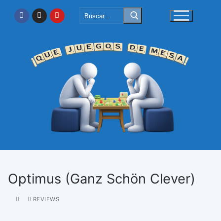
Ir
Buscar:
al
contenido
Optimus (Ganz Schön Clever)
REVIEWS