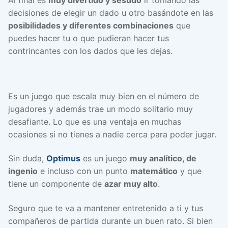
decisiones de elegir un dado u otro basándote en las
posibilidades y diferentes combinaciones
que
puedes hacer tu o que pudieran hacer tus
contrincantes con los dados que les dejas.
Es un juego que escala muy bien en el número de
jugadores y además trae un modo solitario muy
desafiante. Lo que es una ventaja en muchas
ocasiones si no tienes a nadie cerca para poder jugar.
Sin duda,
Optimus
es un juego
muy analítico, de
ingenio
e incluso con un punto
matemático
y que
tiene un componente de
azar muy alto
.
Seguro que te va a mantener entretenido a ti y tus
compañeros de partida durante un buen rato. Si bien