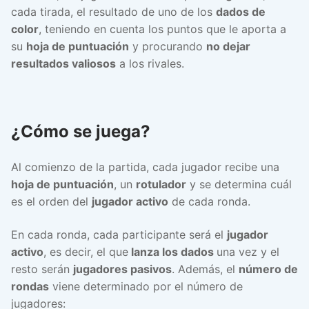
cada tirada, el resultado de uno de los
dados de
color
, teniendo en cuenta los puntos que le aporta a
su
hoja de puntuación
y procurando
no dejar
resultados valiosos
a los rivales.
¿Cómo se juega?
Al comienzo de la partida, cada jugador recibe una
hoja de puntuación
, un
rotulador
y se determina cuál
es el orden del
jugador activo
de cada ronda.
En cada ronda, cada participante será el
jugador
activo
, es decir, el que
lanza los dados
una vez y el
resto serán
jugadores pasivos
. Además, el
número de
rondas
viene determinado por el número de
jugadores: