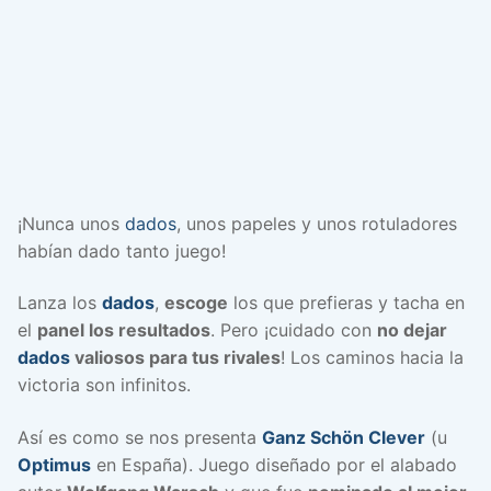
¡Nunca unos
dados
, unos papeles y unos rotuladores
habían dado tanto juego!
Lanza los
dados
,
escoge
los que prefieras y tacha en
el
panel los resultados
. Pero ¡cuidado con
no dejar
dados
valiosos para tus rivales
! Los caminos hacia la
victoria son infinitos.
Así es como se nos presenta
Ganz Schön Clever
(u
Optimus
en España). Juego diseñado por el alabado