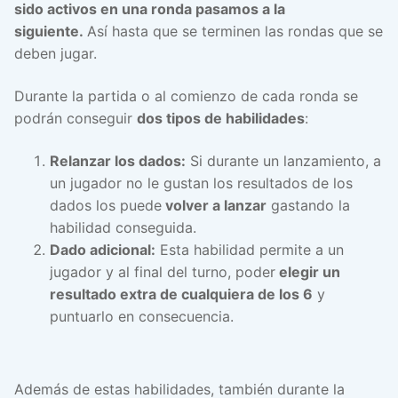
sido activos en una ronda pasamos a la
siguiente.
Así hasta que se terminen las rondas que se
deben jugar.
Durante la partida o al comienzo de cada ronda se
podrán conseguir
dos tipos de habilidades
:
Relanzar los dados:
Si durante un lanzamiento, a
un jugador no le gustan los resultados de los
dados los puede
volver a lanzar
gastando la
habilidad conseguida.
Dado adicional:
Esta habilidad permite a un
jugador y al final del turno, poder
elegir un
resultado extra de cualquiera de los 6
y
puntuarlo en consecuencia.
Además de estas habilidades, también durante la