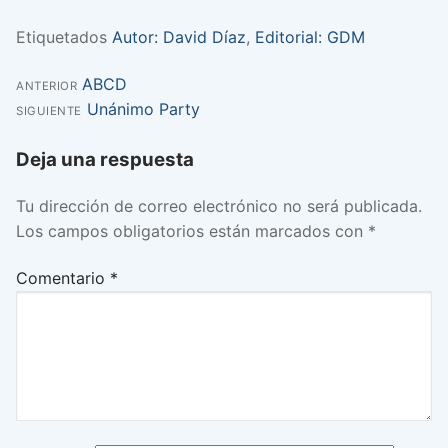
Etiquetados
Autor: David Díaz
,
Editorial: GDM
Entrada
ABCD
Navegación
ANTERIOR
anterior:
Entrada
Unánimo Party
SIGUIENTE
de
siguiente:
Deja una respuesta
entradas
Tu dirección de correo electrónico no será publicada.
Los campos obligatorios están marcados con
*
Comentario
*