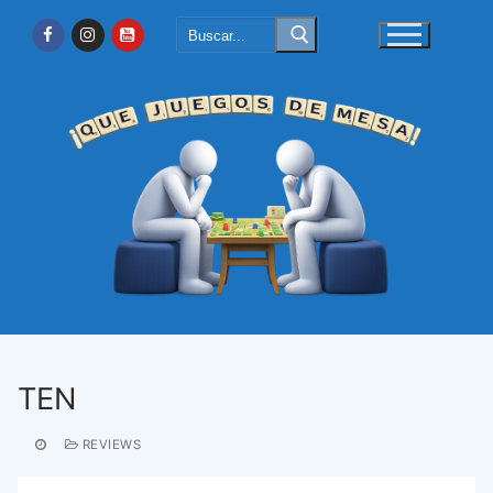
Ir
Buscar:
al
contenido
TEN
REVIEWS