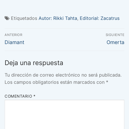
Etiquetados
Autor: Rikki Tahta
,
Editorial: Zacatrus
Navegación
ANTERIOR
SIGUIENTE
de
Entrada
Entrada
Diamant
Omerta
anterior:
siguiente:
entradas
Deja una respuesta
Tu dirección de correo electrónico no será publicada.
Los campos obligatorios están marcados con
*
COMENTARIO
*