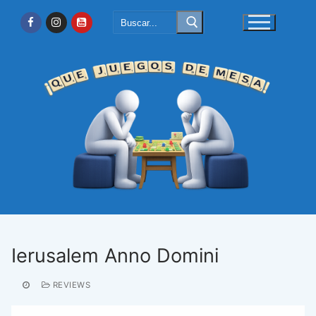
Ir
Buscar:
al
contenido
Ierusalem Anno Domini
REVIEWS