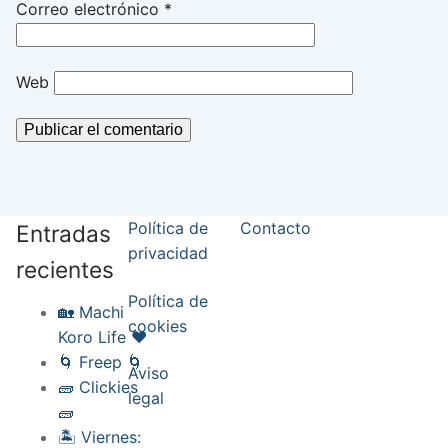
Correo electrónico
*
Web
Política de
Contacto
Entradas
privacidad
recientes
Política de
🏡 Machi
cookies
Koro Life ❤️
🌀 Freep 🌀
Aviso
🧱 Clickies
legal
🧱
🏝️ Viernes: