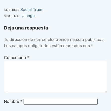
Entrada
Social Train
Navegación
ANTERIOR
anterior:
Entrada
Ulanga
SIGUIENTE
de
siguiente:
Deja una respuesta
entradas
Tu dirección de correo electrónico no será publicada.
Los campos obligatorios están marcados con
*
Comentario
*
Nombre
*