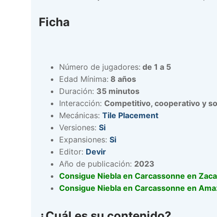
Ficha
Número de jugadores:
de 1 a 5
Edad Mínima:
8 años
Duración:
35 minutos
Interacción:
Competitivo, cooperativo y sol
Mecánicas:
Tile Placement
Versiones:
Si
Expansiones:
Si
Editor:
Devir
Año de publicación:
2023
Consigue Niebla en Carcassonne en Zaca
Consigue Niebla en Carcassonne en Am
¿Cuál es su contenido?