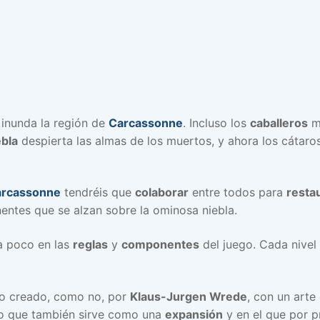
 inunda la región de
Carcassonne
. Incluso los
caballeros
má
ebla
despierta las almas de los muertos, y ahora los cátaros 
rcassonne
tendréis que
colaborar
entre todos para
restau
ntes que se alzan sobre la ominosa niebla.
a poco en las
reglas
y
componentes
del juego. Cada nive
go creado, como no, por
Klaus-Jurgen Wrede
, con un arte
o que también sirve como una
expansión
y en el que por 