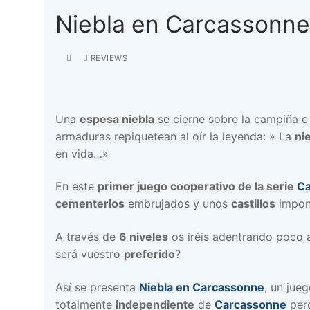
Niebla en Carcassonne
REVIEWS
Una
espesa niebla
se cierne sobre la campiña e
armaduras repiquetean al oír la leyenda: » La
ni
en vida…»
En este
primer juego cooperativo de la serie
Ca
cementerios
embrujados y unos
castillos
impone
A través de
6 niveles
os iréis adentrando poco 
será vuestro
preferido
?
Así se presenta
Niebla en Carcassonne
, un jue
totalmente
independiente
de
Carcassonne
per