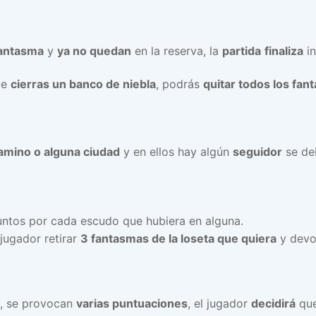
fantasma
y
ya no quedan
en la reserva, la
partida
finaliza
in
ue
cierras un banco de niebla
, podrás
quitar todos los fan
camino o alguna ciudad
y en ellos hay algún
seguidor
se d
puntos por cada escudo que hubiera en alguna.
jugador retirar
3 fantasmas de la loseta que quiera
y devol
no, se provocan
varias puntuaciones
, el jugador
decidirá
que