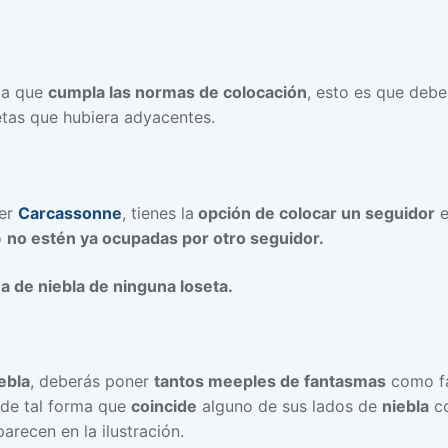
rma que
cumpla las normas de colocación
, esto es que debe
etas que hubiera adyacentes.
ier
Carcassonne
, tienes la
opción de colocar un seguidor
e
o
no estén ya ocupadas por otro seguidor.
a de niebla de ninguna loseta.
ebla
, deberás poner
tantos meeples de fantasmas
como f
de tal forma que
coincide
alguno de sus lados de
niebla
co
arecen en la ilustración.