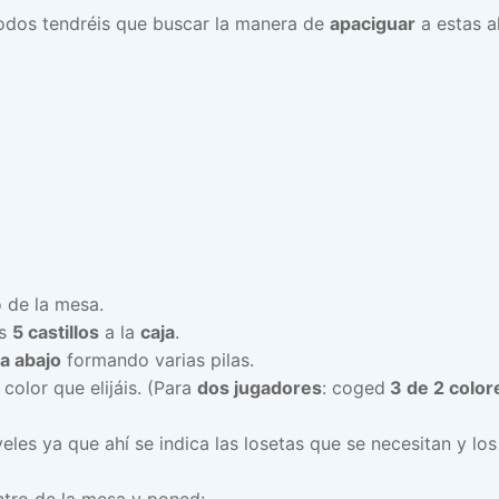
odos tendréis que buscar la manera de
apaciguar
a estas a
 de la mesa.
os
5 castillos
a la
caja
.
a abajo
formando varias pilas.
 color que elijáis. (Para
dos jugadores
: coged
3 de 2 colore
veles ya que ahí se indica las losetas que se necesitan y l
ntro de la mesa y poned: