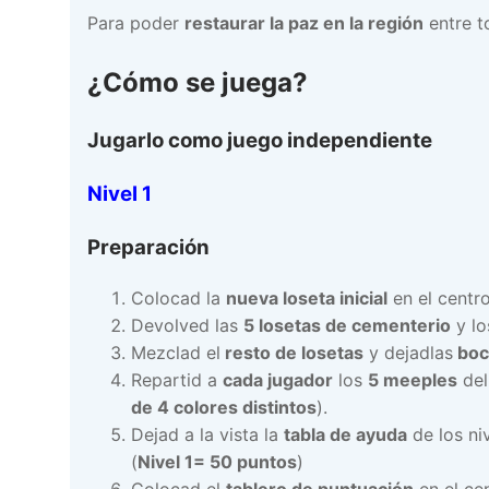
Para poder
restaurar la paz en la región
entre t
¿Cómo se juega?
Jugarlo como juego independiente
Nivel 1
Preparación
Colocad la
nueva loseta inicial
en el centro
Devolved las
5 losetas de cementerio
y l
Mezclad el
resto de losetas
y dejadlas
boc
Repartid a
cada jugador
los
5 meeples
del
de 4 colores distintos
).
Dejad a la vista la
tabla de ayuda
de los ni
(
Nivel 1= 50 puntos
)
Colocad el
tablero de puntuación
en el ce