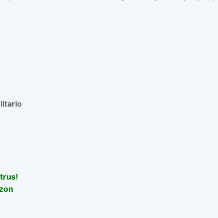
itario
trus!
azon