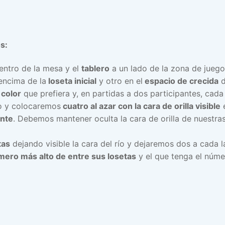
s:
entro de la mesa y el
tablero
a un lado de la zona de jueg
ncima de la
loseta inicial
y otro en el
espacio de crecida
d
 color
que prefiera y, en partidas a dos participantes, cad
o y colocaremos
cuatro al azar con la cara de orilla visible
e
ante
. Debemos mantener oculta la cara de orilla de nuestras
tas
dejando visible la cara del río y dejaremos dos a cada l
mero más alto de entre sus losetas
y el que tenga el númer