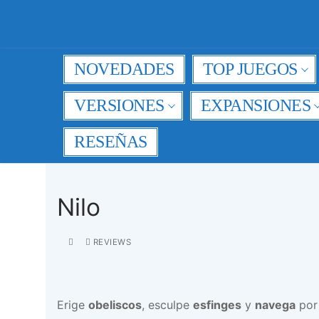
Ir
al
contenido
NOVEDADES
TOP JUEGOS
VERSIONES
EXPANSIONES
RESEÑAS
Nilo
REVIEWS
Erige
obeliscos
, esculpe
esfinges
y
navega
por