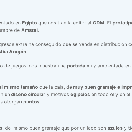
ntado en
Egipto
que nos trae la editorial
GDM
. El
prototip
nombre de
Amstel
.
gresos extra ha conseguido que se venda en distribución c
Alba Aragón.
po de juegos, nos muestra una
portada
muy ambientada en
del mismo tamaño
que la caja, de
muy buen gramaje e impr
on un
diseño circular
y motivos
egipcios
en todo él y en el
os otorgan
puntos
.
s
, del mismo buen gramaje que por un lado son
azules
y t