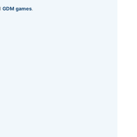
al
GDM games
.