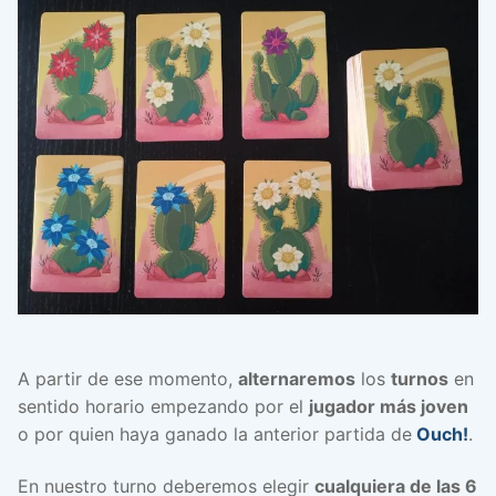
A partir de ese momento,
alternaremos
los
turnos
en
sentido horario empezando por el
jugador más joven
o por quien haya ganado la anterior partida de
Ouch!
.
En nuestro turno deberemos elegir
cualquiera de las 6