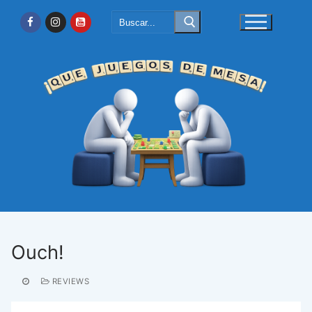
Ir
Buscar:
al
contenido
Ouch!
REVIEWS