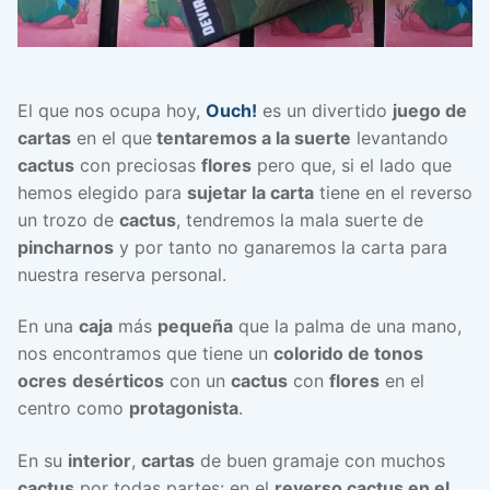
El que nos ocupa hoy,
Ouch!
es un divertido
juego de
cartas
en el que
tentaremos a la suerte
levantando
cactus
con preciosas
flores
pero que, si el lado que
hemos elegido para
sujetar la carta
tiene en el reverso
un trozo de
cactus
, tendremos la mala suerte de
pincharnos
y por tanto no ganaremos la carta para
nuestra reserva personal.
En una
caja
más
pequeña
que la palma de una mano,
nos encontramos que tiene un
colorido de tonos
ocres
desérticos
con un
cactus
con
flores
en el
centro como
protagonista
.
En su
interior
,
cartas
de buen gramaje con muchos
cactus
por todas partes: en el
reverso cactus en el