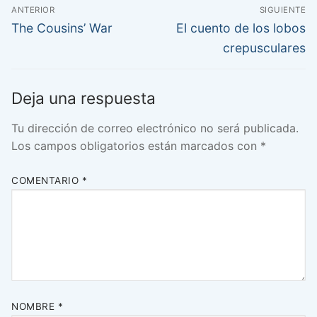
Navegación
ANTERIOR
SIGUIENTE
de
Entrada
Entrada
The Cousins’ War
El cuento de los lobos
anterior:
siguiente:
entradas
crepusculares
Deja una respuesta
Tu dirección de correo electrónico no será publicada.
Los campos obligatorios están marcados con
*
COMENTARIO
*
NOMBRE
*