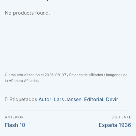
No products found.
Última actualización el 2026-08-07 / Enlaces de afiliados / Imágenes de
la API para Afiliados
Etiquetados
Autor: Lars Jansen
,
Editorial: Devir
Navegación
ANTERIOR
SIGUIENTE
de
Entrada
Entrada
Flash 10
España 1936
anterior:
siguiente:
entradas