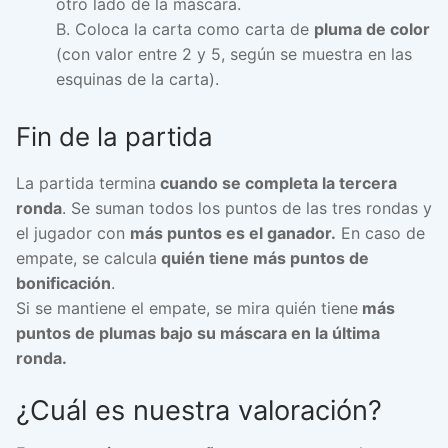
otro lado de la máscara.
B. Coloca la carta como carta de
pluma de color
(con valor entre 2 y 5, según se muestra en las
esquinas de la carta).
Fin de la partida
La partida termina
cuando se completa la tercera
ronda
. Se suman todos los puntos de las tres rondas y
el jugador con
más puntos es el ganador.
En caso de
empate, se calcula
quién tiene más puntos de
bonificación
.
Si se mantiene el empate, se mira quién tiene
más
puntos de plumas bajo su máscara en la última
ronda.
¿Cuál es nuestra valoración?