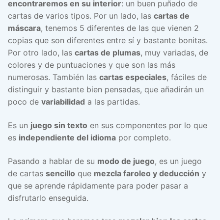
encontraremos en su interior
: un buen puñado de
cartas de varios tipos. Por un lado, las
cartas de
máscara
, tenemos 5 diferentes de las que vienen 2
copias que son diferentes entre sí y bastante bonitas.
Por otro lado, las
cartas de plumas
, muy variadas, de
colores y de puntuaciones y que son las más
numerosas. También las
cartas especiales
, fáciles de
distinguir y bastante bien pensadas, que añadirán un
poco de
variabilidad
a las partidas.
Es un
juego sin texto
en sus componentes por lo que
es
independiente del idioma
por completo.
Pasando a hablar de su
modo de juego
, es un juego
de cartas
sencillo
que
mezcla faroleo y deducción
y
que se aprende rápidamente para poder pasar a
disfrutarlo enseguida.