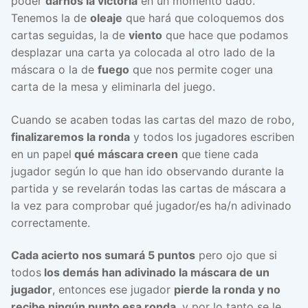
poder
darnos la victoria
en un momento dado.
Tenemos la de
oleaje
que hará que coloquemos dos
cartas seguidas, la de
viento
que hace que podamos
desplazar una carta ya colocada al otro lado de la
máscara o la de
fuego
que nos permite coger una
carta de la mesa y eliminarla del juego.
Cuando se acaben todas las cartas del mazo de robo,
finalizaremos la ronda
y todos los jugadores escriben
en un papel
qué máscara creen
que tiene cada
jugador según lo que han ido observando durante la
partida y se revelarán todas las cartas de máscara a
la vez para comprobar qué jugador/es ha/n adivinado
correctamente.
Cada acierto nos sumará 5 puntos
pero ojo que si
todos
los demás han adivinado la máscara de un
jugador
, entonces ese jugador
pierde la ronda y no
recibe ningún punto esa ronda
, y por lo tanto se le