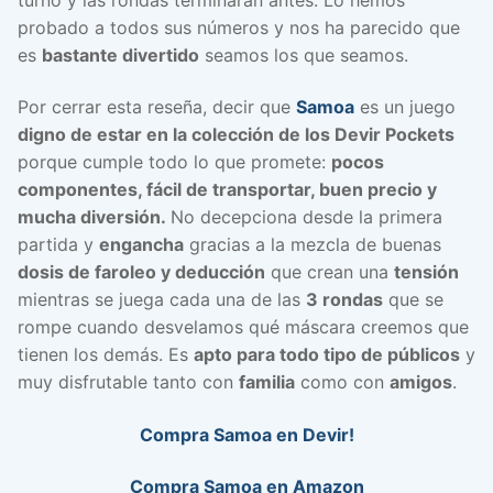
probado a todos sus números y nos ha parecido que
es
bastante divertido
seamos los que seamos.
Por cerrar esta reseña, decir que
Samoa
es un juego
digno de estar en la colección de los Devir Pockets
porque cumple todo lo que promete:
pocos
componentes, fácil de transportar, buen precio y
mucha diversión.
No decepciona desde la primera
partida y
engancha
gracias a la mezcla de buenas
dosis de faroleo y deducción
que crean una
tensión
mientras se juega cada una de las
3 rondas
que se
rompe cuando desvelamos qué máscara creemos que
tienen los demás. Es
apto para todo tipo de públicos
y
muy disfrutable tanto con
familia
como con
amigos
.
Compra Samoa en Devir!
Compra Samoa en Amazon