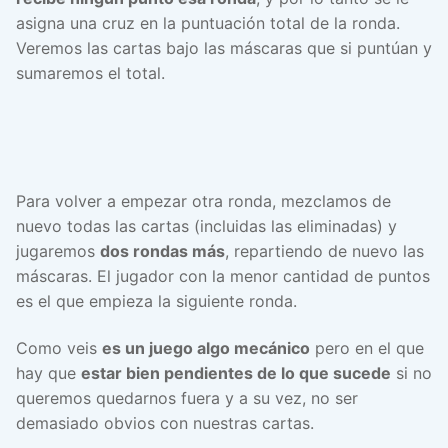
asigna una cruz en la puntuación total de la ronda.
Veremos las cartas bajo las máscaras que si puntúan y
sumaremos el total.
Para volver a empezar otra ronda, mezclamos de
nuevo todas las cartas (incluidas las eliminadas) y
jugaremos
dos rondas más
, repartiendo de nuevo las
máscaras. El jugador con la menor cantidad de puntos
es el que empieza la siguiente ronda.
Como veis
es un juego algo mecánico
pero en el que
hay que
estar bien pendientes de lo que sucede
si no
queremos quedarnos fuera y a su vez, no ser
demasiado obvios con nuestras cartas.