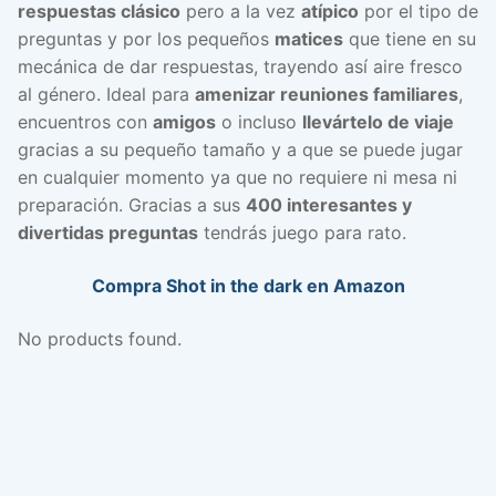
respuestas clásico
pero a la vez
atípico
por el tipo de
preguntas y por los pequeños
matices
que tiene en su
mecánica de dar respuestas, trayendo así aire fresco
al género. Ideal para
amenizar reuniones familiares
,
encuentros con
amigos
o incluso
llevártelo de viaje
gracias a su pequeño tamaño y a que se puede jugar
en cualquier momento ya que no requiere ni mesa ni
preparación. Gracias a sus
400 interesantes y
divertidas preguntas
tendrás juego para rato.
Compra Shot in the dark en Amazon
No products found.