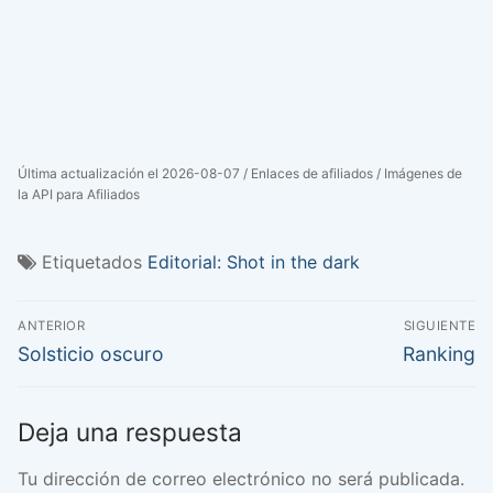
Última actualización el 2026-08-07 / Enlaces de afiliados / Imágenes de
la API para Afiliados
Etiquetados
Editorial: Shot in the dark
Navegación
ANTERIOR
SIGUIENTE
de
Entrada
Entrada
Solsticio oscuro
Ranking
anterior:
siguiente:
entradas
Deja una respuesta
Tu dirección de correo electrónico no será publicada.