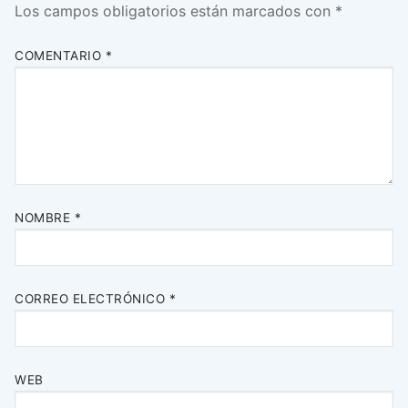
Los campos obligatorios están marcados con
*
COMENTARIO
*
NOMBRE
*
CORREO ELECTRÓNICO
*
WEB