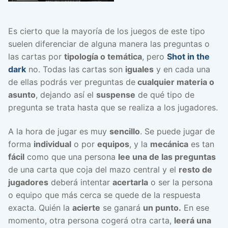
Es cierto que la mayoría de los juegos de este tipo
suelen diferenciar de alguna manera las preguntas o
las cartas por
tipología o temática
, pero
Shot in the
dark
no. Todas las cartas son
iguales
y en cada una
de ellas podrás ver preguntas de
cualquier materia o
asunto
, dejando así el
suspense
de qué tipo de
pregunta se trata hasta que se realiza a los jugadores.
A la hora de jugar es muy
sencillo
. Se puede jugar de
forma
individual
o por
equipos
, y la
mecánica
es tan
fácil
como que una persona
lee una de las preguntas
de una carta que coja del mazo central y el
resto de
jugadores
deberá intentar
acertarla
o ser la persona
o equipo que más cerca se quede de la respuesta
exacta. Quién la
acierte
se ganará
un punto.
En ese
momento, otra persona cogerá otra carta,
leerá una