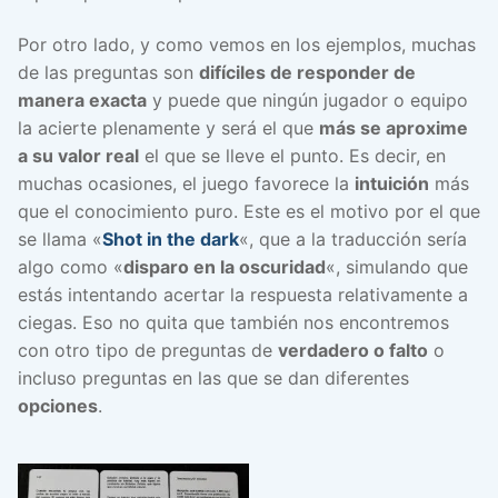
Por otro lado, y como vemos en los ejemplos, muchas
de las preguntas son
difíciles de responder de
manera exacta
y puede que ningún jugador o equipo
la acierte plenamente y será el que
más se aproxime
a su valor real
el que se lleve el punto. Es decir, en
muchas ocasiones, el juego favorece la
intuición
más
que el conocimiento puro. Este es el motivo por el que
se llama «
Shot in the dark
«, que a la traducción sería
algo como «
disparo en la oscuridad
«, simulando que
estás intentando acertar la respuesta relativamente a
ciegas. Eso no quita que también nos encontremos
con otro tipo de preguntas de
verdadero o falto
o
incluso preguntas en las que se dan diferentes
opciones
.