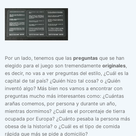
Por un lado, tenemos que las
preguntas
que se han
elegido para el juego son tremendamente
originales
,
es decir, no vas a ver preguntas del estilo, ¿Cuál es la
capital de tal país? ¿Quién hizo tal cosa? o ¿Quién
inventó algo? Más bien nos vamos a encontrar con
preguntas mucho más interesantes como: ¿Cuántas
arañas comemos, por persona y durante un año,
mientras dormimos? ¿Cuál es el porcentaje de tierra
ocupada por Europa? ¿Cuánto pesaba la persona más
obesa de la historia? o ¿Cuál es el tipo de comida
rápida que más se pide a domicilio?