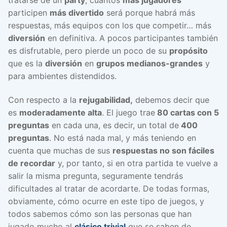
participen
más divertido
será porque habrá más
respuestas, más equipos con los que competir… más
diversión
en definitiva. A pocos participantes también
es disfrutable, pero pierde un poco de su
propósito
que es la
diversión
en
grupos medianos-grandes
y
para ambientes distendidos.
Con respecto a la
rejugabilidad,
debemos decir que
es
moderadamente alta
. El juego trae
80 cartas con 5
preguntas
en cada una, es decir, un total de
400
preguntas
. No está nada mal, y más teniendo en
cuenta que muchas de sus
respuestas no son fáciles
de recordar
y, por tanto, si en otra partida te vuelve a
salir la misma pregunta, seguramente tendrás
dificultades al tratar de acordarte. De todas formas,
obviamente, cómo ocurre en este tipo de juegos, y
todos sabemos cómo son las personas que han
jugado mucho al
clásico trivial
que se saben de