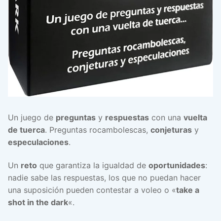
Un juego de
preguntas
y
respuestas
con una
vuelta
de tuerca
. Preguntas rocambolescas,
conjeturas
y
especulaciones
.
Un
reto
que garantiza la igualdad de
oportunidades
:
nadie sabe las respuestas, los que no puedan hacer
una suposición pueden contestar a voleo o «
take a
shot in the dark
«.