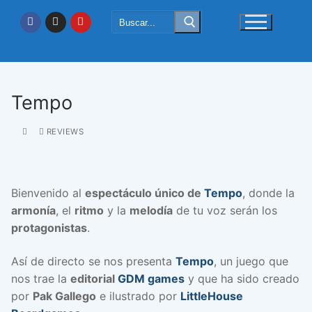
Ir
Buscar:
al
contenido
Tempo
REVIEWS
Bienvenido al
espectáculo único de
Tempo
, donde la
armonía
, el
ritmo
y la
melodía
de tu voz serán los
protagonistas
.
Así de directo se nos presenta
Tempo
, un juego que
nos trae la
editorial
GDM games
y que ha sido creado
por
Pak Gallego
e ilustrado por
LittleHouse