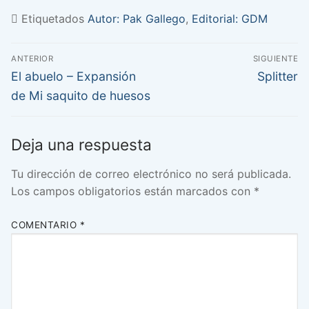
Etiquetados
Autor: Pak Gallego
,
Editorial: GDM
Navegación
ANTERIOR
SIGUIENTE
de
Entrada
Entrada
El abuelo – Expansión
Splitter
anterior:
siguiente:
entradas
de Mi saquito de huesos
Deja una respuesta
Tu dirección de correo electrónico no será publicada.
Los campos obligatorios están marcados con
*
COMENTARIO
*