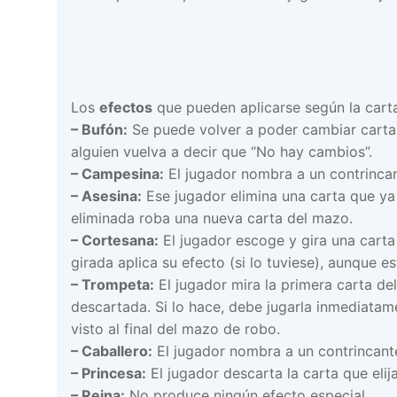
Los
efectos
que pueden aplicarse según la cart
– Bufón:
Se puede volver a poder cambiar carta
alguien vuelva a decir que “No hay cambios”.
– Campesina:
El jugador nombra a un contrincan
– Asesina:
Ese jugador elimina una carta que ya 
eliminada roba una nueva carta del mazo.
– Cortesana:
El jugador escoge y gira una carta 
girada aplica su efecto (si lo tuviese), aunque es
– Trompeta:
El jugador mira la primera carta del
descartada. Si lo hace, debe jugarla inmediatame
visto al final del mazo de robo.
– Caballero:
El jugador nombra a un contrincante
– Princesa:
El jugador descarta la carta que eli
– Reina:
No produce ningún efecto especial.