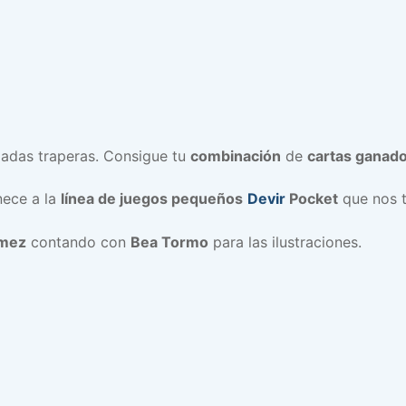
adas traperas. Consigue tu
combinación
de
cartas ganad
nece a la
línea de juegos pequeños
Devir
Pocket
que nos tr
ómez
contando con
Bea Tormo
para las ilustraciones.