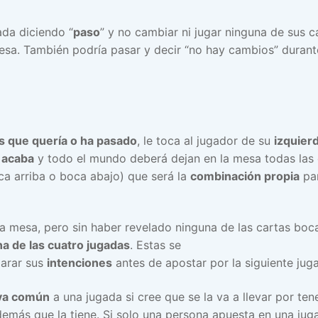
da diciendo “
paso
” y no cambiar ni jugar ninguna de sus 
resa. También podría pasar y decir “no hay cambios” durant
s que quería o ha pasado
, le toca al jugador de su
izquier
e
acaba
y todo el mundo deberá dejan en la mesa todas las 
a arriba o boca abajo) que será la
combinación propia
par
 mesa, pero sin haber revelado ninguna de las cartas boca a
a de las cuatro jugadas
. Estas se
arar sus
intenciones
antes de apostar por la siguiente jug
rva común
a una jugada si cree que se la va a llevar por te
demás que la tiene. Si solo una persona apuesta en una jug