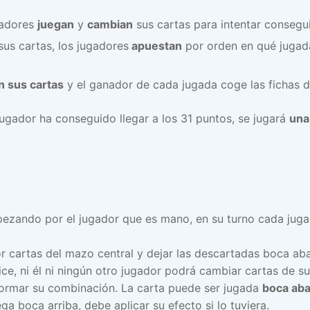
adores
juegan
y
cambian
sus cartas para intentar consegui
sus cartas, los jugadores
apuestan
por orden en qué jugada
n sus cartas
y el ganador de cada jugada coge las fichas 
 jugador ha conseguido llegar a los 31 puntos, se jugará
una
ezando por el jugador que es mano, en su turno cada jug
 cartas del mazo central y dejar las descartadas boca aba
 dice, ni él ni ningún otro jugador podrá cambiar cartas de 
ormar su combinación. La carta puede ser jugada
boca aba
ga boca arriba, debe aplicar su efecto si lo tuviera.