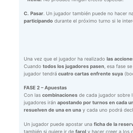
C.
Pasar
. Un jugador también puede no hacer na
participando
durante el próximo turno si le inte
Una vez que el jugador ha realizado
las accione
Cuando
todos los jugadores pasen
, esa fase s
jugador tendrá
cuatro cartas enfrente suya
(boc
FASE 2 – Apuestas
Con las
combinaciones
de cada jugador sobre la
jugadores irán
apostando por turnos en cada un
resuelven de una en una
y cada uno podrá decl
Un jugador puede apostar una
ficha de la rese
también si quiere ir de
farol
y hacer creer a los 