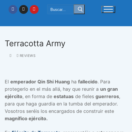
Ir
Buscar:
al
contenido
Terracotta Army
REVIEWS
El
emperador Qin Shi Huang
ha
fallecido
. Para
protegerlo en el más allá, hay que reunir a
un gran
ejército
, en forma de
estatuas
de fieles
guerreros
,
para que haga guardia en la tumba del emperador.
Vosotros seréis los encargados de construir este
magnífico ejército.