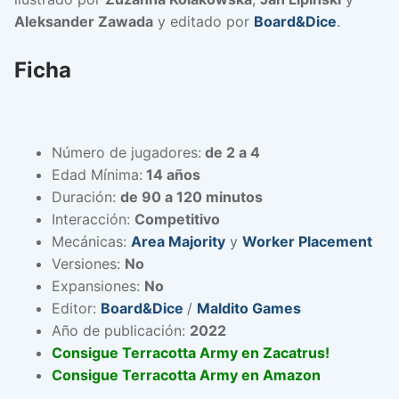
Aleksander Zawada
y editado por
Board&Dice
.
Ficha
Número de jugadores:
de 2 a 4
Edad Mínima:
14 años
Duración:
de 90 a 120 minutos
Interacción:
Competitivo
Mecánicas:
Area Majority
y
Worker Placement
Versiones:
No
Expansiones:
No
Editor:
Board&Dice
/
Maldito Games
Año de publicación:
2022
Consigue Terracotta Army en Zacatrus!
Consigue Terracotta Army en Amazon