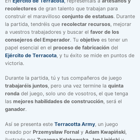
En
Ejército de Terracota
,
representáis a
artesanos y
recolectores
de gran talento que trabajan para
construir el maravilloso
conjunto de estatuas
. Durante
la partida, tendréis que
recolectar recursos
, mejorar
a vuestros trabajadores y buscar el
favor de los
consejeros del Emperador
. Tu
objetivo
es tener un
papel esencial en el
proceso de fabricación
del
Ejército de Terracota
, y tu éxito se mide en puntos de
victoria.
Durante la partida, tú y tus compañeros de juego
trabajaréis juntos
, pero una vez termine la
quinta
ronda
del juego, solo uno de vosotros, el que tenga
las
mejores habilidades de construcción
, será el
ganador
.
Así se presenta este
Terracotta Army
, un juego
creado por
Przemysław Fornal
y
Adam Kwapiński
,
ilustrado por
Zuzanna Kołakowska
,
Jan Lipiński
y