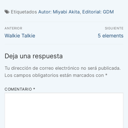
Etiquetados
Autor: Miyabi Akita
,
Editorial: GDM
Navegación
ANTERIOR
SIGUIENTE
de
Entrada
Entrada
Walkie Talkie
5 elements
anterior:
siguiente:
entradas
Deja una respuesta
Tu dirección de correo electrónico no será publicada.
Los campos obligatorios están marcados con
*
COMENTARIO
*