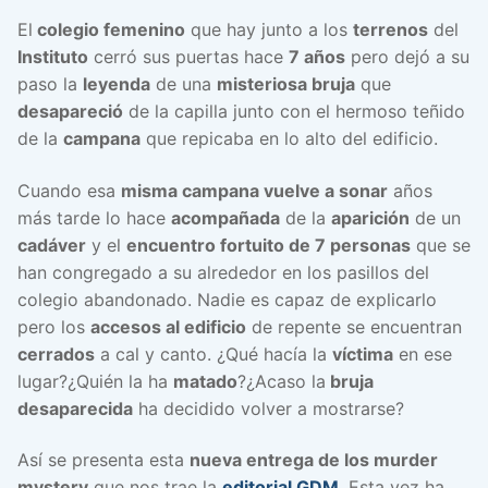
El
colegio femenino
que hay junto a los
terrenos
del
Instituto
cerró sus puertas hace
7 años
pero dejó a su
paso la
leyenda
de una
misteriosa bruja
que
desapareció
de la capilla junto con el hermoso teñido
de la
campana
que repicaba en lo alto del edificio.
Cuando esa
misma campana vuelve a sonar
años
más tarde lo hace
acompañada
de la
aparición
de un
cadáver
y el
encuentro fortuito de 7 personas
que se
han congregado a su alrededor en los pasillos del
colegio abandonado. Nadie es capaz de explicarlo
pero los
accesos al edificio
de repente se encuentran
cerrados
a cal y canto. ¿Qué hacía la
víctima
en ese
lugar?¿Quién la ha
matado
?¿Acaso la
bruja
desaparecida
ha decidido volver a mostrarse?
Así se presenta esta
nueva entrega de los murder
mystery
que nos trae la
editorial GDM
. Esta vez ha